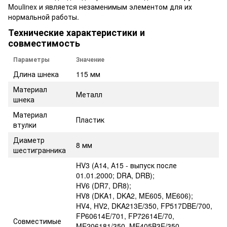
Moulinex и является незаменимым элементом для их
нормальной работы.
Технические характеристики и
совместимость
Параметры
Значение
Длина шнека
115 мм
Материал
Металл
шнека
Материал
Пластик
втулки
Диаметр
8 мм
шестигранника
HV3 (А14, А15 - выпуск после
01.01.2000; DRA, DRB);
HV6 (DR7, DR8);
HV8 (DKA1, DKA2, ME605, ME606);
HV4, HV2, DKA213E/350, FP517DBE/700,
FP60614E/701, FP72614E/70,
Совместимые
ME206181/350, ME405B3E/350,