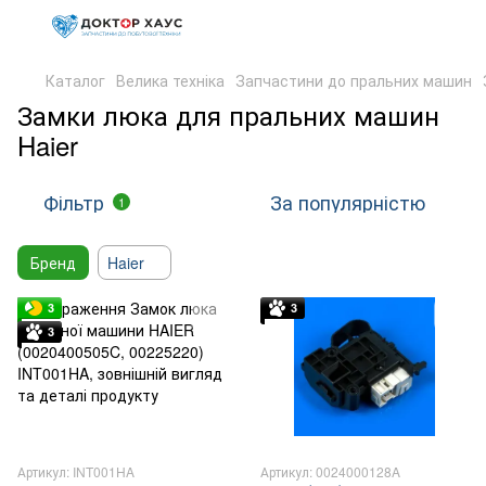
Каталог
Велика техніка
Запчастини до пральних машин
Замки люка для пральних машин
Haier
Фільтр
За популярністю
1
Бренд
Haier
3
3
3
Артикул: INT001HA
Артикул: 0024000128A