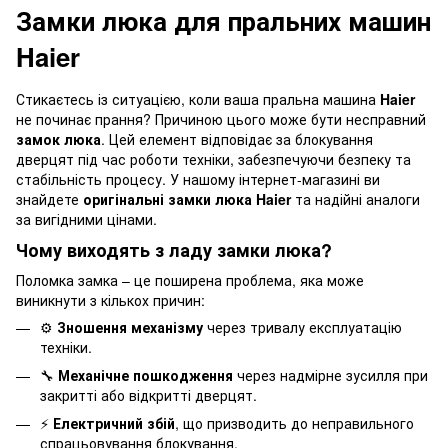
Замки люка для пральних машин
Haier
Стикаєтесь із ситуацією, коли ваша пральна машина
Haier
не починає прання? Причиною цього може бути несправний
замок люка
. Цей елемент відповідає за блокування
дверцят під час роботи техніки, забезпечуючи безпеку та
стабільність процесу. У нашому інтернет-магазині ви
знайдете
оригінальні замки люка Haier
та надійні аналоги
за вигідними цінами.
Чому виходять з ладу замки люка?
Поломка замка – це поширена проблема, яка може
виникнути з кількох причин:
⚙️
Зношення механізму
через тривалу експлуатацію
техніки.
🔧
Механічне пошкодження
через надмірне зусилля при
закритті або відкритті дверцят.
⚡
Електричний збій
, що призводить до неправильного
спрацьовування блокування.