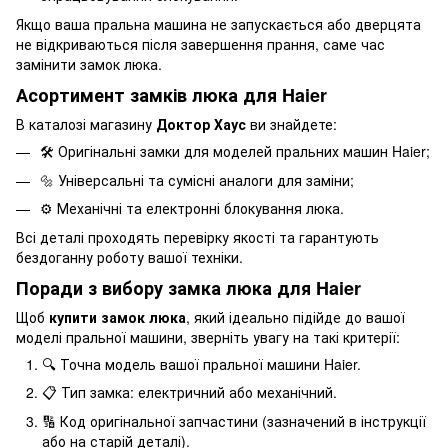
Якщо ваша пральна машина не запускається або дверцята
не відкриваються після завершення прання, саме час
замінити замок люка.
Асортимент замків люка для Haier
В каталозі магазину
Доктор Хаус
ви знайдете:
🛠️ Оригінальні замки для моделей пральних машин Haier;
🔩 Універсальні та сумісні аналоги для заміни;
⚙️ Механічні та електронні блокування люка.
Всі деталі проходять перевірку якості та гарантують
бездоганну роботу вашої техніки.
Поради з вибору замка люка для Haier
Щоб
купити замок люка
, який ідеально підійде до вашої
моделі пральної машини, зверніть увагу на такі критерії:
🔍 Точна модель вашої пральної машини Haier.
📋 Тип замка: електричний або механічний.
🔢 Код оригінальної запчастини (зазначений в інструкції
або на старій деталі).