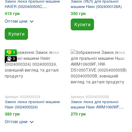
Замок люка пральної машини
Замок (УБЛ) для пральної
HAIER (0020400505C,
машини Haier (0024000128A)
00225220)
415 грн
350 грн
Оптові ціни
Купити
Купити
3
3
Артикул: 0024000324
Артикул: 0020400505B
Замок люка пральної машини
Замок люка для пральної
Haier (0024000324)
машини Haier AWM1060WF,
HW-DS1050TXVE
380 грн
270 грн
(0020400505B)
Оптові ціни