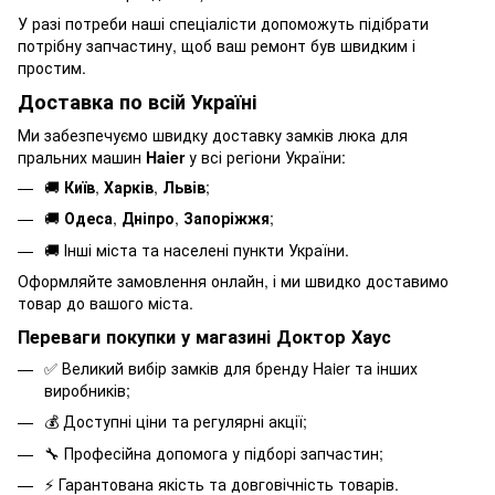
У разі потреби наші спеціалісти допоможуть підібрати
потрібну запчастину, щоб ваш ремонт був швидким і
простим.
Доставка по всій Україні
Ми забезпечуємо швидку доставку замків люка для
пральних машин
Haier
у всі регіони України:
🚚
Київ
,
Харків
,
Львів
;
🚚
Одеса
,
Дніпро
,
Запоріжжя
;
🚚 Інші міста та населені пункти України.
Оформляйте замовлення онлайн, і ми швидко доставимо
товар до вашого міста.
Переваги покупки у магазині Доктор Хаус
✅ Великий вибір замків для бренду Haier та інших
виробників;
💰 Доступні ціни та регулярні акції;
🔧 Професійна допомога у підборі запчастин;
⚡ Гарантована якість та довговічність товарів.