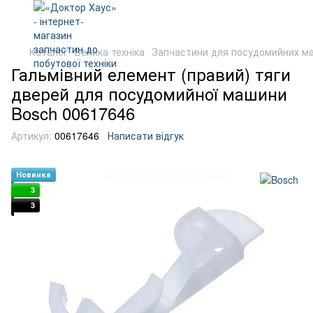
Каталог
Велика техніка
Запчастини для посудомийних м
Гальмівний елемент (правий) тяги
дверей для посудомийної машини
Bosch 00617646
Артикул:
00617646
Написати відгук
Новинка
3
3