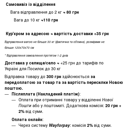
Самовивіз
із відділення
Вага відправлення до 2 кг
≈ 80
грн
Вага до 10 кг
≈110 грн
Кур'єром за адресою
≈ вартість доставки
+35 грн
Відправлення вагою не більше 30 кг (фактична та об'ємна), розмірами не
більше 120х70х70 см
* Відправлення замовлення протягом 1-2 днів
Доставка у селище/село
≈
+25 грн до тарифів по
Україні для Посилок до 30 кг
Відправка товару до
300 грн
здійснюється
за
передоплатою за товар та за вартість пересилки Новою
поштою.
Післяплата (Накладений платіж)
:
Оплата при отриманні товару у відділенні
Нової
Пошти
або у
поштоматі
. Додаткова комісія:
20 грн +
2%
від суми.
Оплата онлайн
:
Через систему
Wayforpay
: комісія
2%
від суми.