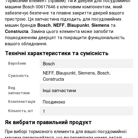
Тормозний елемент (правий) тяги дверей для посудомійної
машини Bosch 00617646 є ключовим компонентом, який
забезпечує безпечне та плавне закриття дверей вашого
пристрою. Ця запчастина підходить для посудомийних
машин брендів
Bosch
,
NEFF
,
Blaupunkt
,
Siemens
та
Constructa
. Заміна цього елемента може запобігти
пошкодженням дверцят та покращити функціональність
вашого обладнання.
Технічні характеристики та сумісність
Виробник
Bosch
NEFF, Blaupunkt, Siemens, Bosch,
Сумісність
Constructa
Вид
Інші запчастини
запчастини
Комплектація
Поодиноко
Кількість, шт
1
Як вибрати правильний продукт
При виборі тормозного елемента для вашої посудомийної
машини переконайтеся, що ви перевірили номер деталі.