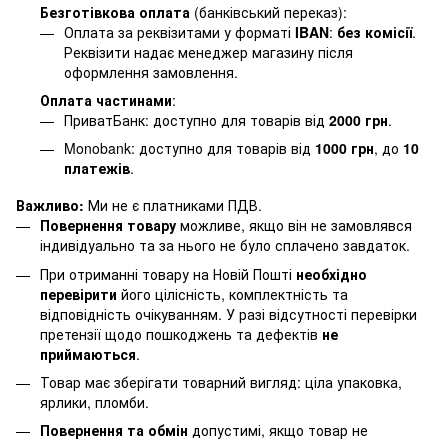
Безготівкова оплата
(банківський переказ):
Оплата за реквізитами у форматі
IBAN
:
без комісії
.
Реквізити надає менеджер магазину після
оформлення замовлення.
Оплата частинами
:
ПриватБанк: доступно для товарів від
2000 грн
.
Monobank: доступно для товарів від
1000 грн
, до
10
платежів
.
Важливо:
Ми не є платниками ПДВ.
Повернення товару
можливе, якщо він не замовлявся
індивідуально та за нього не було сплачено завдаток.
При отриманні товару на Новій Пошті
необхідно
перевірити
його цілісність, комплектність та
відповідність очікуванням. У разі відсутності перевірки
претензії щодо пошкоджень та дефектів
не
приймаються
.
Товар має зберігати товарний вигляд: ціла упаковка,
ярлики, пломби.
Повернення та обмін
допустимі, якщо товар не