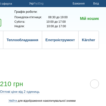
Укр
Рус
Eng
Бажання
Вхід
ої оферти
Графік роботи:
Понеділок-п'ятниця: 08:30 до 19:00
Мій кошик
Субота: 10:00 до 17:00
Неділя: 10:00 до 17:00
Теплообладнання
Елетроіструмент
Kärcher
210 грн
Оптові ціни від 2 одиниць
Увійти
для відображення накопичувальної знижки
%