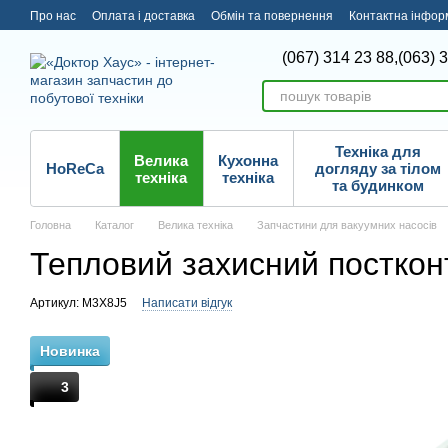
Перейти до основного контенту
Про нас
Оплата і доставка
Обмін та повернення
Контактна інфор
(067) 314 23 88,
(063) 
Техніка для
Велика
Кухонна
HoReCa
догляду за тілом
техніка
техніка
та будинком
Головна
Каталог
Велика техніка
Запчастини для вакуумних насосів
Тепловий захисний посткон
Артикул: M3X8J5
Написати відгук
Новинка
3