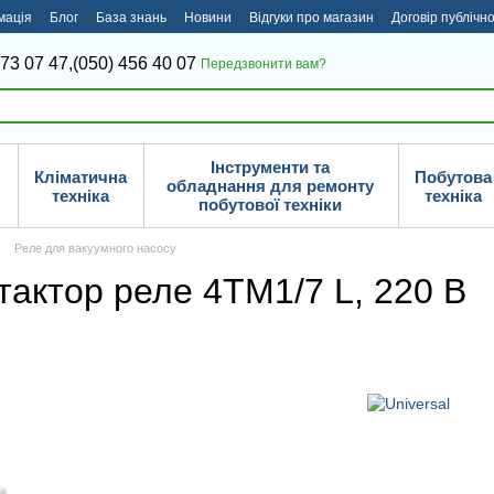
мація
Блог
База знань
Новини
Відгуки про магазин
Договір публічн
373 07 47,
(050) 456 40 07
Передзвонити вам?
Інструменти та
Кліматична
Побутова
обладнання для ремонту
техніка
техніка
побутової техніки
Реле для вакуумного насосу
тактор реле 4TM1/7 L, 220 В