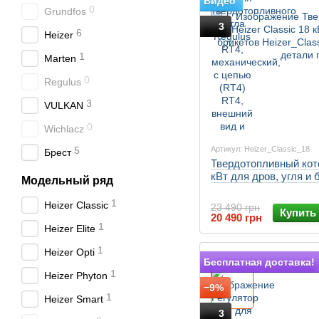
Видео
0
Grundfos
3
6
Heizer
1
Marten
0
Regulus
3
VULKAN
0
Wichlacz
Артикул: Heizer_Classic_18
5
Брест
Твердотопливный коте
кВт для дров, угля и 
Модельный ряд
1
Heizer Classic
23 490 грн
Купить
20 490 грн
1
Heizer Elite
1
Heizer Opti
Подарок
Бесплатная доставка!
1
Heizer Phyton
−9%
1
Heizer Smart
3