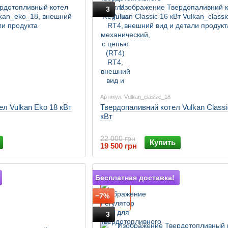
3
Артикул: Vulkan_classic_18
л Vulkan Eko 18 кВт
Твердопаливний котел Vulkan Classi
кВт
22 000 грн
Купить
19 500 грн
Подарок
Бесплатная доставка!
−7%
3