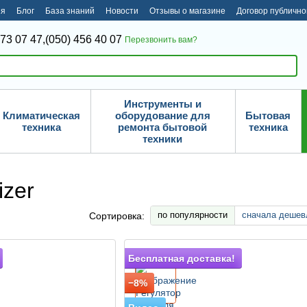
ия
Блог
База знаний
Новости
Отзывы о магазине
Договор публичн
373 07 47,
(050) 456 40 07
Перезвонить вам?
Инструменты и
Климатическая
оборудование для
Бытовая
техника
ремонта бытовой
техника
техники
zer
по популярности
сначала дешев
Сортировка:
Подарок
Бесплатная доставка!
−8%