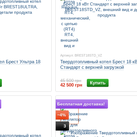
Артикул: BREST18STD_VZ
ел Брест Ультра 18
Твердотопливный котел Брест 18 к
Стандарт с верхней загрузкой
45 500 грн
Купить
42 500 грн
Подарок
Бесплатная доставка!
−4%
3