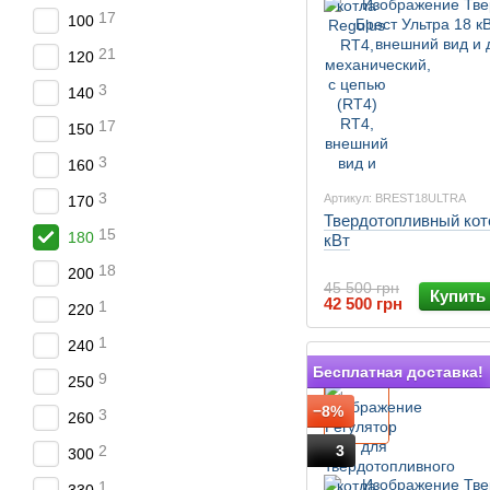
17
100
21
120
3
140
17
150
3
160
3
Артикул: BREST18ULTRA
170
Твердотопливный кот
15
180
кВт
18
200
45 500 грн
Купить
42 500 грн
1
220
1
240
Подарок
Бесплатная доставка!
9
250
−8%
3
260
3
2
300
1