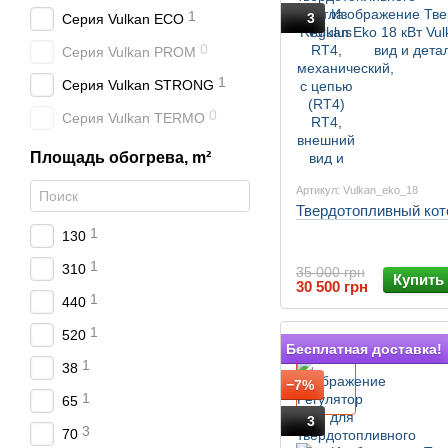
1
3
Серия Vulkan ECO
0
Серия Vulkan PROM
1
Серия Vulkan STRONG
0
Серия Vulkan TERMO
Площадь обогрева, m²
Артикул: Vulkan_eko_18
Твердотопливный коте
1
130
1
310
35 000 грн
Купить
30 500 грн
1
440
1
520
Подарок
Бесплатная доставка!
1
38
−7%
1
65
3
3
70