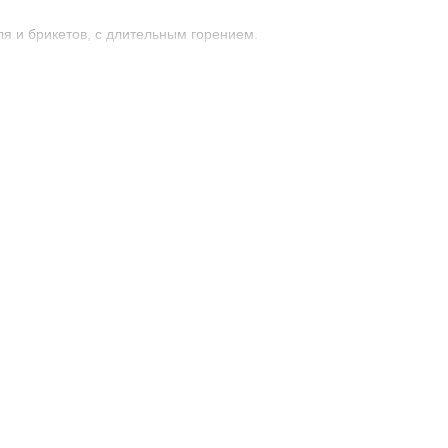
я и брикетов, с длительным горением.
го расхода топлива.
ии и высокой эффективности.
ю теплообмена.
ержания температуры.
чивает долговечность и надежность. Котлы предназначены для
ого и экономичного отопления.