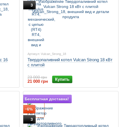
3
Артикул: Vulcan_Strong_18
c 16
Твердопаливний котел Vulcan Strong 18 кВт
с плитой
23 000 грн
Купить
21 000 грн
Подарок
Бесплатная доставка!
−6%
3