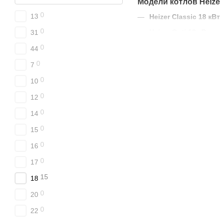
Модели котлов Heize
0
13
Heizer Classic 18 кВт
0
Heizer Opti 18 кВт
– 
31
Heizer Elite 18 кВт
– 
0
44
Heizer Smart 18 кВт
–
0
7
Heizer Trio Plus 18 к
0
10
Heizer Phyton 18 кВт
0
12
Преимущества котлов
0
14
Все модели
Heizer
мощнос
0
15
различных видов топлива
0
16
Твердотопливные котлы H
0
17
15
18
0
20
0
22