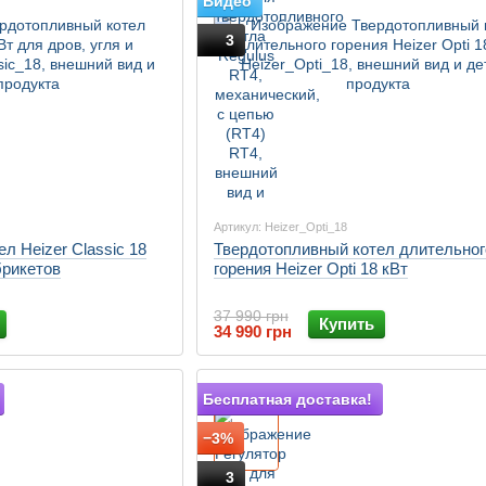
Видео
3
Артикул: Heizer_Opti_18
л Heizer Classic 18
Твердотопливный котел длительног
брикетов
горения Heizer Opti 18 кВт
37 990 грн
Купить
34 990 грн
Подарок
Бесплатная доставка!
−3%
3