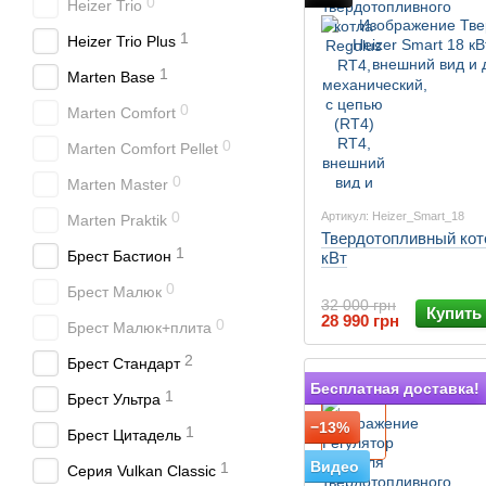
0
Heizer Trio
1
Heizer Trio Plus
1
Marten Base
0
Marten Comfort
0
Marten Comfort Pellet
0
Marten Master
0
Артикул: Heizer_Smart_18
Marten Praktik
Твердотопливный коте
1
Брест Бастион
кВт
0
Брест Малюк
32 000 грн
Купить
28 990 грн
0
Брест Малюк+плита
2
Брест Стандарт
Подарок
Бесплатная доставка!
1
Брест Ультра
−13%
1
Брест Цитадель
Видео
1
Серия Vulkan Classic