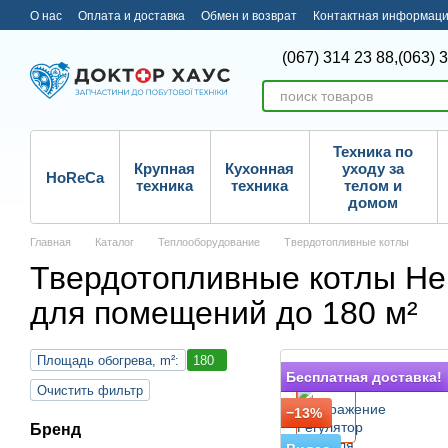
Перейти к основному контенту
О нас
Оплата и доставка
Обмен и возврат
Контактная информац
(067) 314 23 88,
(063) 
Техника по
Крупная
Кухонная
уходу за
HoReCa
техника
техника
телом и
домом
Главная
Каталог
Теплооборудование
Твердотопливные котлы
Твердотопливные котлы Hei
для помещений до 180 м²
Площадь обогрева, m²:
180
Подарок
Бесплатная доставка!
Очистить фильтр
−13%
Бренд