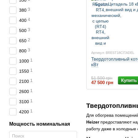
330
3
380
4
400
3
500
2
650
3
800
Артикул: BREST18CITADEL
Твердотопливный кот
1
1000
кВт
1
1550
51 500 грн
Купить
1
2100
47 500 грн
1
2600
1
3100
Твердотопливны
1
4200
Для обогрева помещений
Heizer
предоставляют на
Мощность номинальная
работу даже в холодные 