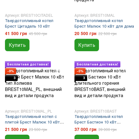
Артикул: BREST10CITADEL
Артикул: BREST10MAL
Твердотопливный котел
Твердотопливный котел
Брест Цитадель 10 кВт
Брест Малюк 10 кВт для дома
41 500 грн
20 500 грн
45 500 грн
22 500 грн
Купить
Купить
Подарок
Подарок
Бесплатная доставка!
Бесплатная доставка!
−9%
−5%
3
3
Артикул: BREST10MAL_PL
Артикул: BREST10BAST
Твердотопливный котел с
Твердотопливный котел
плитой Брест Малюк 10 кВт
Брест Бастион 10 кВт
тип Холмова
длительного горения
21 500 грн
37 000 грн
23 500 грн
39 000 грн