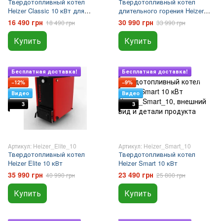
Твердотопливный котел
Твердотопливный котел
Heizer Classic 10 кВт для
длительного горения Heizer
дров, угля и брикетов
Opti 10 кВт
16 490 грн
30 990 грн
18 490 грн
33 990 грн
Купить
Купить
Подарок
Подарок
Бесплатная доставка!
Бесплатная доставка!
−12%
−9%
Видео
Видео
3
3
Артикул: Heizer_Elite_10
Артикул: Heizer_Smart_10
Твердотопливный котел
Твердотопливный котел
Heizer Elite 10 кВт
Heizer Smart 10 кВт
35 990 грн
23 490 грн
40 990 грн
25 800 грн
Купить
Купить