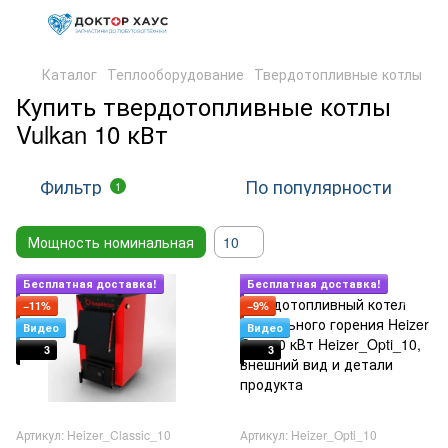
Каталог
Теплооборудование
Твердотопливные котлы
Купить твердотопливные котлы
Vulkan 10 кВт
Фильтр
По популярности
1
Мощность номинальная
10
Подарок
Подарок
Бесплатная доставка!
Бесплатная доставка!
−11%
−9%
Видео
Видео
3
3
Артикул: Heizer_Classic_10
Артикул: Heizer_Opti_10