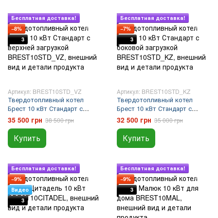
Подарок
Подарок
Бесплатная доставка!
Бесплатная доставка!
−8%
−7%
3
3
Артикул: BREST10STD_VZ
Артикул: BREST10STD_KZ
Твердотопливный котел
Твердотопливный котел
Брест 10 кВт Стандарт с
Брест 10 кВт Стандарт с
верхней загрузкой
боковой загрузкой
35 500 грн
32 500 грн
38 500 грн
35 000 грн
Купить
Купить
Подарок
Подарок
Бесплатная доставка!
Бесплатная доставка!
−9%
−9%
Видео
3
3