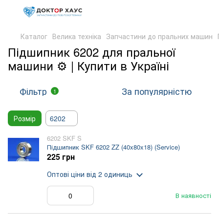
Каталог
Велика техніка
Запчастини до пральних машин
Підшипник 6202 для пральної
машини ⚙️ | Купити в Україні
Фільтр
За популярністю
1
Розмір
6202
6202 SKF S
Підшипник SKF 6202 ZZ (40x80x18) (Service)
225 грн
Оптові ціни
від 2 одиниць
В наявності