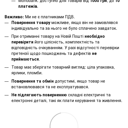
Monobank: доступно для товарів від
1000 грн
, до
10
платежів
.
Важливо:
Ми не є платниками ПДВ.
Повернення товару
можливе, якщо він не замовлявся
індивідуально та за нього не було сплачено завдаток.
При отриманні товару на Новій Пошті
необхідно
перевірити
його цілісність, комплектність та
відповідність очікуванням. У разі відсутності перевірки
претензії щодо пошкоджень та дефектів
не
приймаються
.
Товар має зберігати товарний вигляд: ціла упаковка,
ярлики, пломби.
Повернення та обмін
допустимі, якщо товар не
встановлювався та не експлуатувався.
Не підлягають поверненню
складні електричні та
електронні деталі, такі як плати керування та живлення.