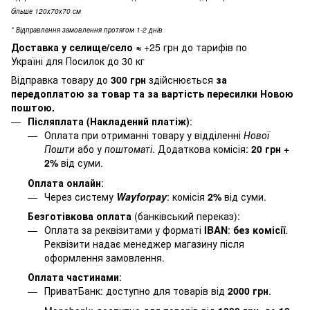
більше 120х70х70 см
* Відправлення замовлення протягом 1-2 днів
Доставка у селище/село
≈
+25 грн до тарифів по
Україні для Посилок до 30 кг
Відправка товару до
300 грн
здійснюється
за
передоплатою за товар та за вартість пересилки Новою
поштою.
Післяплата (Накладений платіж)
:
Оплата при отриманні товару у відділенні
Нової
Пошти
або у
поштоматі
. Додаткова комісія:
20 грн +
2%
від суми.
Оплата онлайн
:
Через систему
Wayforpay
: комісія
2%
від суми.
Безготівкова оплата
(банківський переказ):
Оплата за реквізитами у форматі
IBAN
:
без комісії
.
Реквізити надає менеджер магазину після
оформлення замовлення.
Оплата частинами
:
ПриватБанк: доступно для товарів від
2000 грн
.