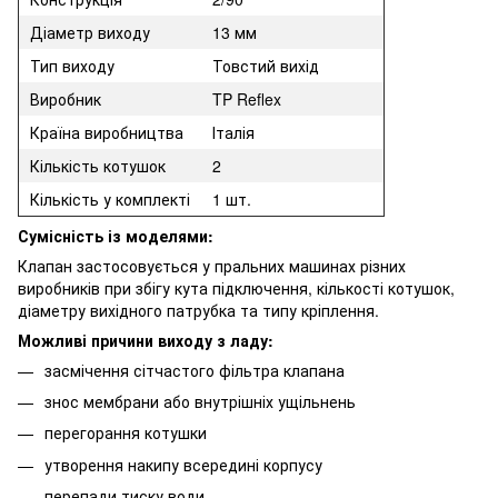
Діаметр виходу
13 мм
Тип виходу
Товстий вихід
Виробник
TP Reflex
Країна виробництва
Італія
Кількість котушок
2
Кількість у комплекті
1 шт.
Сумісність із моделями:
Клапан застосовується у пральних машинах різних
виробників при збігу кута підключення, кількості котушок,
діаметру вихідного патрубка та типу кріплення.
Можливі причини виходу з ладу:
засмічення сітчастого фільтра клапана
знос мембрани або внутрішніх ущільнень
перегорання котушки
утворення накипу всередині корпусу
перепади тиску води