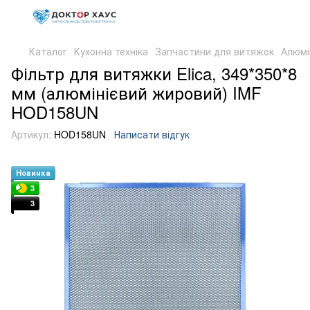
Каталог
Кухонна техніка
Запчастини для витяжок
Алюмі
Фільтр для витяжки Elica, 349*350*8
мм (алюмінієвий жировий) IMF
HOD158UN
Артикул:
HOD158UN
Написати відгук
Новинка
3
3