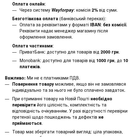
Оплата онлайн
:
Через систему
Wayforpay
: комісія
2%
від суми.
Безготівкова оплата
(банківський переказ):
Оплата за реквізитами у форматі
IBAN
:
без комісії
.
Реквізити надає менеджер магазину після
оформлення замовлення.
Оплата частинами
:
ПриватБанк: доступно для товарів від
2000 грн
.
Monobank: доступно для товарів від
1000 грн
, до
10
платежів
.
Важливо:
Ми не є платниками ПДВ.
Повернення товару
можливе, якщо він не замовлявся
індивідуально та за нього не було сплачено завдаток.
При отриманні товару на Новій Пошті
необхідно
перевірити
його цілісність, комплектність та
відповідність очікуванням. У разі відсутності перевірки
претензії щодо пошкоджень та дефектів
не
приймаються
.
Товар має зберігати товарний вигляд: ціла упаковка,