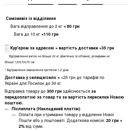
Самовивіз
із відділення
Вага відправлення до 2 кг
≈ 80
грн
Вага до 10 кг
≈110 грн
Кур'єром за адресою
≈ вартість доставки
+35 грн
Відправлення вагою не більше 30 кг (фактична та об'ємна), розмірами не
більше 120х70х70 см
* Відправлення замовлення протягом 1-2 днів
Доставка у селище/село
≈
+25 грн до тарифів по
Україні для Посилок до 30 кг
Відправка товару до
300 грн
здійснюється
за
передоплатою за товар та за вартість пересилки Новою
поштою.
Післяплата (Накладений платіж)
:
Оплата при отриманні товару у відділенні
Нової
Пошти
або у
поштоматі
. Додаткова комісія:
20 грн +
2%
від суми.