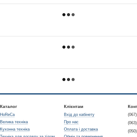
Каталог
Клієнтам
Кон
HoReCa
Вхід до кабінету
(067)
Велика техніка
Про нас
(063)
Кухонна техніка
Оплата і доставка
(050)
Техніка для догляду за тілом
Обмін та повернення