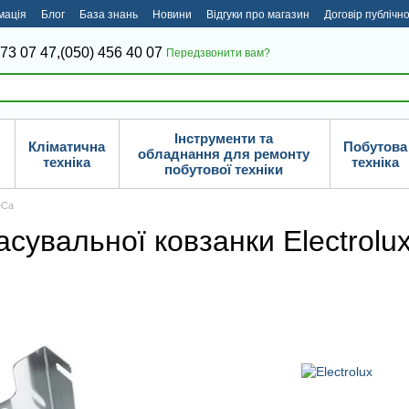
мація
Блог
База знань
Новини
Відгуки про магазин
Договір публічн
373 07 47,
(050) 456 40 07
Передзвонити вам?
Інструменти та
Кліматична
Побутова
обладнання для ремонту
техніка
техніка
побутової техніки
eCa
сувальної ковзанки Electrolux