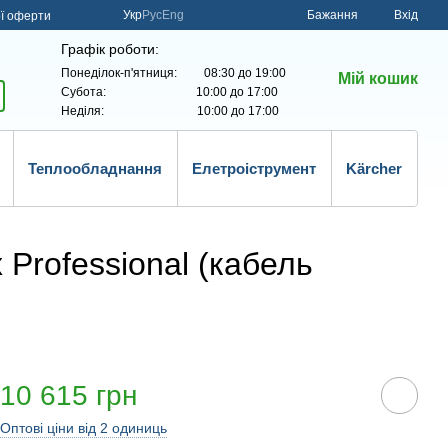
Укр
Рус
Eng
Бажання
Вхід
ої оферти
Графік роботи:
Понеділок-п'ятниця: 08:30 до 19:00
Мій кошик
Субота: 10:00 до 17:00
Неділя: 10:00 до 17:00
Теплообладнання
Елетроіструмент
Kärcher
 Professional (кабель
10 615 грн
Оптові ціни від 2 одиниць