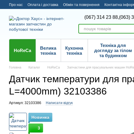
Перейти до основного контенту
Про нас
Оплата і доставка
Обмін та повернення
Контактна інфор
(067) 314 23 88,
(063) 
Техніка для
Велика
Кухонна
HoReCa
догляду за тілом
техніка
техніка
та будинком
Головна
Каталог
HoReCa
Запчастини для прасувальних машин HoR
Датчик температури для пра
L=4000mm) 32103386
Артикул: 32103386
Написати відгук
Новинка
3